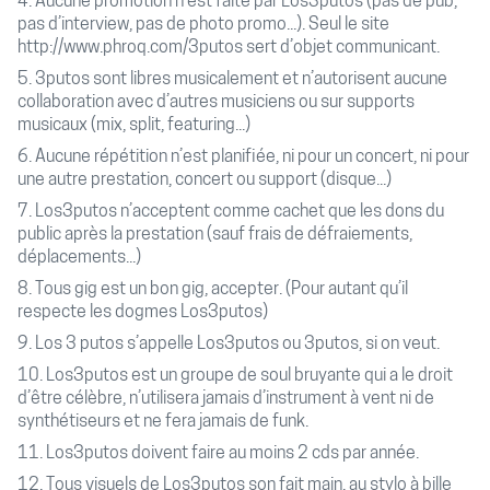
4. Aucune promotion n’est faite par Los3putos (pas de pub,
pas d’interview, pas de photo promo...). Seul le site
http://www.phroq.com/3putos sert d’objet communicant.
5. 3putos sont libres musicalement et n’autorisent aucune
collaboration avec d’autres musiciens ou sur supports
musicaux (mix, split, featuring...)
6. Aucune répétition n’est planifiée, ni pour un concert, ni pour
une autre prestation, concert ou support (disque...)
7. Los3putos n’acceptent comme cachet que les dons du
public après la prestation (sauf frais de défraiements,
déplacements...)
8. Tous gig est un bon gig, accepter. (Pour autant qu’il
respecte les dogmes Los3putos)
9. Los 3 putos s’appelle Los3putos ou 3putos, si on veut.
10. Los3putos est un groupe de soul bruyante qui a le droit
d’être célèbre, n’utilisera jamais d’instrument à vent ni de
synthétiseurs et ne fera jamais de funk.
11. Los3putos doivent faire au moins 2 cds par année.
12. Tous visuels de Los3putos son fait main, au stylo à bille