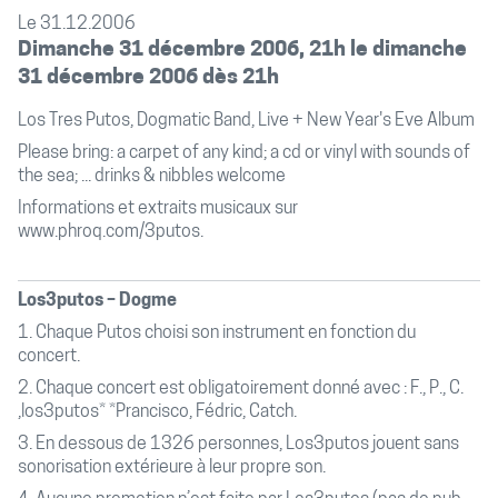
Le 31.12.2006
Dimanche 31 décembre 2006, 21h le dimanche
31 décembre 2006 dès 21h
Los Tres Putos, Dogmatic Band, Live + New Year's Eve Album
Please bring: a carpet of any kind; a cd or vinyl with sounds of
the sea; ... drinks & nibbles welcome
Informations et extraits musicaux sur
www.phroq.com/3putos
.
Los3putos – Dogme
1. Chaque Putos choisi son instrument en fonction du
concert.
2. Chaque concert est obligatoirement donné avec : F., P., C.
,los3putos* *Prancisco, Fédric, Catch.
3. En dessous de 1326 personnes, Los3putos jouent sans
sonorisation extérieure à leur propre son.