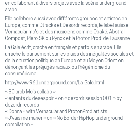
en collaborant à divers projets avec la scène underground
arabe.
Elle collabore aussi avec différents groupes et artistes en
Europe, comme Dtracks et Desordr records, le label suisse
Vernacular mc's et des musiciens comme Obaké, Abstral
Compost, Piero SK ou Rynox et la Proton Prod. de Lausanne.
La Gale écrit, crache en français et parfois en arabe. Elle
arrache le pansement sur les plaies des inégalités sociales et
de la situation politique en Europe et au Moyen Orient en
dénonçant les préjugés raciaux ou l'hégémonie du
consumérisme.
http://www.961underground.com/La_Gale.html
« 30 arab Mc's collabo »
« enfants du desespoir » on « dezordr session 001 » by
dezordr records
« Donna » with Vernacular and ProtonProd artists
« J'vais me marier » on « No Border HipHop underground
compilation »