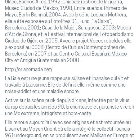
Glace, Buenos Aires, 1992; Chiapas: rostros de la guerra,
Museo Ciudad de México, 1998; Entre sueños: Primero de
Mayo, Berlin Biennial, 2004. Avec la série Lesbian Mothers,
elle a été exposée au FotoPres’01, Fund. “la Caixa”,
Barcelona, 2001; Casa de la Mujer, Saragossa, 2003; Museu
d’Art de Girona, et le Festival internacional de Fotoperiodismo
Ciudad de Gijón, en 2005. Avec le projet Voces rebeldes elle
a exposé au CCCB (Centro de Cultura Contemporánea de
Barcelona) en 2007 et au Centro Cultural España à México
City et Antigua Guatemala en 2008.
http://orianomada.net/
La Gale est une jeune rappeuse suisse et libanaise qui vit et
travaille à Lausanne. Elle se définit elle-même comme une
noise-addict et une maladie sonore.
Active sur la scène punk depuis dix ans, infectée par le virus
du rap depuis les années 90, la chanteuse et guitariste vire en
une Mc extreme, intégriste et hors-caste.
Elle renoue aujourd'hui avec ses origines et est retournée au
Liban et au Moyen Orient où elle a intégré le collectif libanais
961underground, en se produisant avec Malikah en Europe et