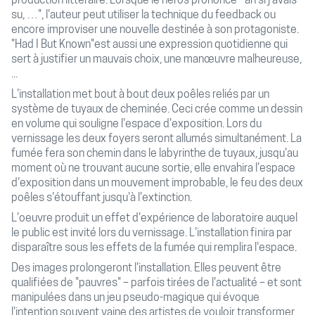
production littéraire. Lorsque le héros prononce " ah si j'avais
su, …", l'auteur peut utiliser la technique du feedback ou
encore improviser une nouvelle destinée à son protagoniste.
"Had I But Known"est aussi une expression quotidienne qui
sert à justifier un mauvais choix, une manœuvre malheureuse,
...
L'installation met bout à bout deux poêles reliés par un
système de tuyaux de cheminée. Ceci crée comme un dessin
en volume qui souligne l'espace d'exposition. Lors du
vernissage les deux foyers seront allumés simultanément. La
fumée fera son chemin dans le labyrinthe de tuyaux, jusqu'au
moment où ne trouvant aucune sortie, elle envahira l'espace
d'exposition dans un mouvement improbable, le feu des deux
poêles s'étouffant jusqu'à l'extinction.
L'oeuvre produit un effet d'expérience de laboratoire auquel
le public est invité lors du vernissage. L'installation finira par
disparaître sous les effets de la fumée qui remplira l'espace.
Des images prolongeront l'installation. Elles peuvent être
qualifiées de "pauvres" – parfois tirées de l'actualité – et sont
manipulées dans un jeu pseudo-magique qui évoque
l'intention souvent vaine des artistes de vouloir transformer