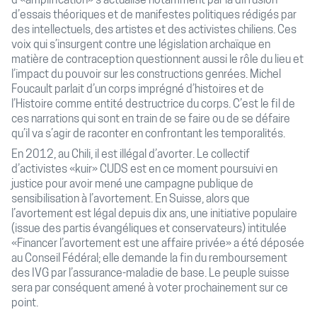
d’«amplification» s’actualise notamment par la diffusion
d’essais théoriques et de manifestes politiques rédigés par
des intellectuels, des artistes et des activistes chiliens. Ces
voix qui s’insurgent contre une législation archaïque en
matière de contraception questionnent aussi le rôle du lieu et
l’impact du pouvoir sur les constructions genrées. Michel
Foucault parlait d’un corps imprégné d’histoires et de
l’Histoire comme entité destructrice du corps. C’est le fil de
ces narrations qui sont en train de se faire ou de se défaire
qu’il va s’agir de raconter en confrontant les temporalités.
En 2012, au Chili, il est illégal d’avorter. Le collectif
d’activistes «kuir» CUDS est en ce moment poursuivi en
justice pour avoir mené une campagne publique de
sensibilisation à l’avortement. En Suisse, alors que
l’avortement est légal depuis dix ans, une initiative populaire
(issue des partis évangéliques et conservateurs) intitulée
«Financer l’avortement est une affaire privée» a été déposée
au Conseil Fédéral; elle demande la fin du remboursement
des IVG par l’assurance-maladie de base. Le peuple suisse
sera par conséquent amené à voter prochainement sur ce
point.