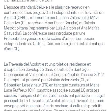
31 mai 2013 à partir de 18h.
L’espace standard/deluxe a le plaisir de recevoir en
conférence trois projets d’art indépendants : La Travesía del
Axolotl (CH/CL, représenté par Cristián Valenzuela), Móvil
Colectivo (CL, représenté par Oscar Concha) et Galeria
Metropolitana (représenté par Luis Alarcón et Ana Maríaa
Saavedra). La conférence sera introduite par une
Présentation générale de la scène d'art contemporain
indépendante au Chili par Carolina Lara, journaliste et critique
d'art (CL).
La Travesía del Axolotl est un projet de résidence et
d’exposition développé dans les villes de Santiago,
Concepción et Valparaíso au Chili, au début de l’année 2012.
Ce projet fut proposé par Cristián Valenzuela (CL) et
Sébastien Leseigneur (FR) en tant que curateurs et Marie-
Luce Ruffieux (CH), curatrice associée auquel 10 artistes
suisses, français, chiliens et allemands ont participé. Le sujet
principal de La Travesía del Axolotl était la traversée comme
voyage poétique entre écarts sociaux et culturels produits