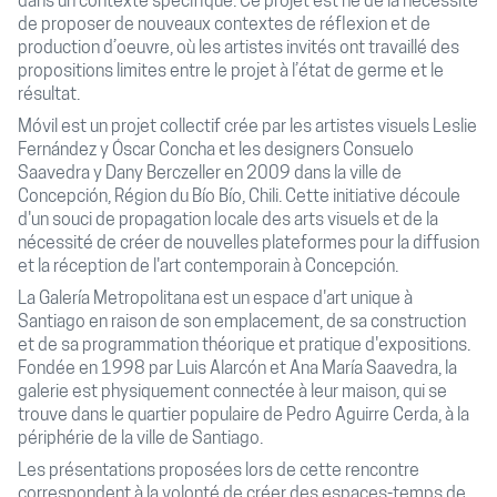
dans un contexte spécifique. Ce projet est né de la nécessité
de proposer de nouveaux contextes de réflexion et de
production d’oeuvre, où les artistes invités ont travaillé des
propositions limites entre le projet à l’état de germe et le
résultat.
Móvil est un projet collectif crée par les artistes visuels Leslie
Fernández y Óscar Concha et les designers Consuelo
Saavedra y Dany Berczeller en 2009 dans la ville de
Concepción, Région du Bío Bío, Chili. Cette initiative découle
d'un souci de propagation locale des arts visuels et de la
nécessité de créer de nouvelles plateformes pour la diffusion
et la réception de l'art contemporain à Concepción.
La Galería Metropolitana est un espace d'art unique à
Santiago en raison de son emplacement, de sa construction
et de sa programmation théorique et pratique d'expositions.
Fondée en 1998 par Luis Alarcón et Ana María Saavedra, la
galerie est physiquement connectée à leur maison, qui se
trouve dans le quartier populaire de Pedro Aguirre Cerda, à la
périphérie de la ville de Santiago.
Les présentations proposées lors de cette rencontre
correspondent à la volonté de créer des espaces-temps de