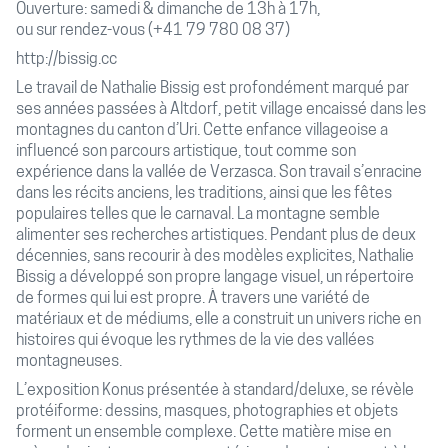
Ouverture: samedi & dimanche de 13h à 17h,
ou sur rendez-vous (+41 79 780 08 37)‬‬‬‬‬‬‬‬‬‬‬
http://bissig.cc
Le travail de Nathalie Bissig est profondément marqué par
ses années passées à Altdorf, petit village encaissé dans les
montagnes du canton d’Uri. Cette enfance villageoise a
influencé son parcours artistique, tout comme son
expérience dans la vallée de Verzasca. Son travail s’enracine
dans les récits anciens, les traditions, ainsi que les fêtes
populaires telles que le carnaval. La montagne semble
alimenter ses recherches artistiques. Pendant plus de deux
décennies, sans recourir à des modèles explicites, Nathalie
Bissig a développé son propre langage visuel, un répertoire
de formes qui lui est propre. À travers une variété de
matériaux et de médiums, elle a construit un univers riche en
histoires qui évoque les rythmes de la vie des vallées
montagneuses.
L’exposition Konus présentée à standard/deluxe, se révèle
protéiforme: dessins, masques, photographies et objets
forment un ensemble complexe. Cette matière mise en