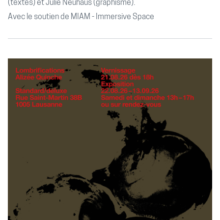
(textes) et Julie Neuhaus (graphisme).
Avec le soutien de MIAM - Immersive Space