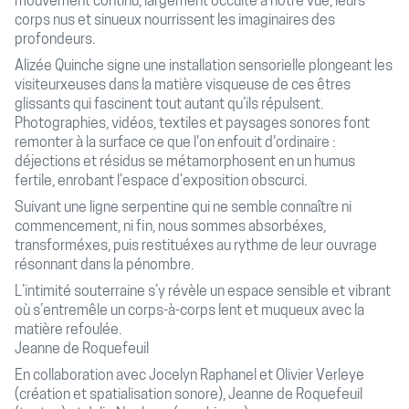
mouvement continu, largement occulté à notre vue, leurs
corps nus et sinueux nourrissent les imaginaires des
profondeurs.
Alizée Quinche signe une installation sensorielle plongeant les
visiteurxeuses dans la matière visqueuse de ces êtres
glissants qui fascinent tout autant qu’ils répulsent.
Photographies, vidéos, textiles et paysages sonores font
remonter à la surface ce que l'on enfouit d'ordinaire :
déjections et résidus se métamorphosent en un humus
fertile, enrobant l’espace d’exposition obscurci.
Suivant une ligne serpentine qui ne semble connaître ni
commencement, ni fin, nous sommes absorbéxes,
transforméxes, puis restituéxes au rythme de leur ouvrage
résonnant dans la pénombre.
L’intimité souterraine s’y révèle un espace sensible et vibrant
où s’entremêle un corps-à-corps lent et muqueux avec la
matière refoulée.
Jeanne de Roquefeuil
En collaboration avec Jocelyn Raphanel et Olivier Verleye
(création et spatialisation sonore), Jeanne de Roquefeuil