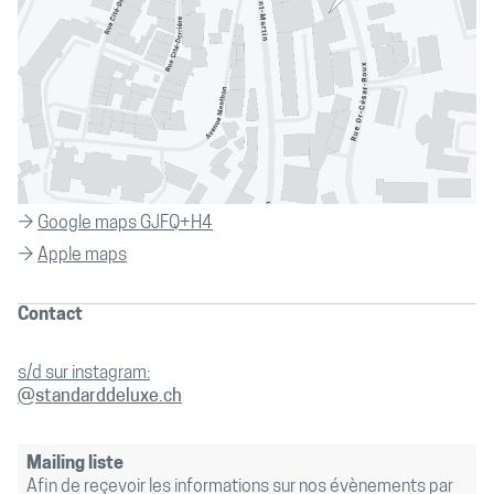
→
Google maps GJFQ+H4
→
Apple maps
Contact
s/d sur instagram:
@standarddeluxe.ch
Mailing liste
Afin de reçevoir les informations sur nos évènements par